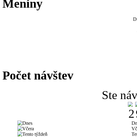
Meniny
D
Počet návštev
Ste náv
Dn
Vč
Te