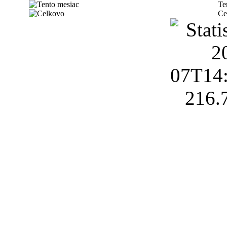
Te
Ce
216.