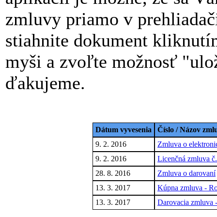
zmluvy priamo v prehliadači
stiahnite dokument kliknut
myši a zvoľte možnosť "ulož
ďakujeme.
Dátum vyvesenia
Číslo / Názov zml
9. 2. 2016
Zmluva o elektroni
9. 2. 2016
Licenčná zmluva č
28. 8. 2016
Zmluva o darovaní
13. 3. 2017
Kúpna zmluva - R
13. 3. 2017
Darovacia zmluva -