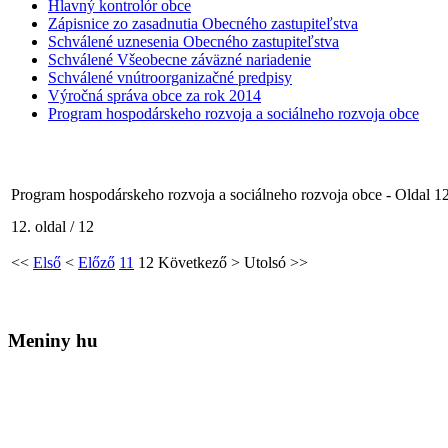
Hlavný kontrolór obce
Zápisnice zo zasadnutia Obecného zastupiteľstva
Schválené uznesenia Obecného zastupiteľstva
Schválené Všeobecne záväzné nariadenie
Schválené vnútroorganizačné predpisy
Výročná správa obce za rok 2014
Program hospodárskeho rozvoja a sociálneho rozvoja obce
Program hospodárskeho rozvoja a sociálneho rozvoja obce - Oldal 1
12. oldal / 12
<<
Első
<
Előző
11
12
Következő
>
Utolsó
>>
Meniny hu