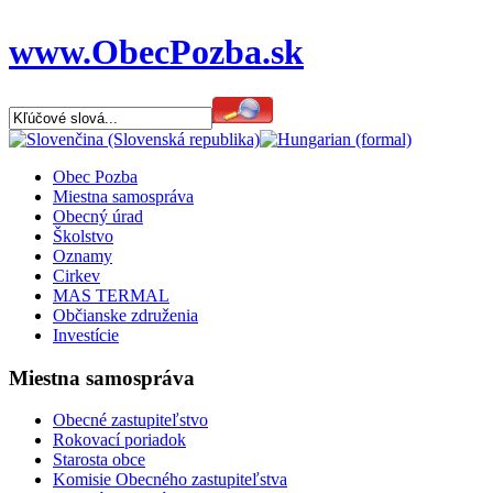
www.ObecPozba.sk
Obec Pozba
Miestna samospráva
Obecný úrad
Školstvo
Oznamy
Cirkev
MAS TERMAL
Občianske združenia
Investície
Miestna samospráva
Obecné zastupiteľstvo
Rokovací poriadok
Starosta obce
Komisie Obecného zastupiteľstva