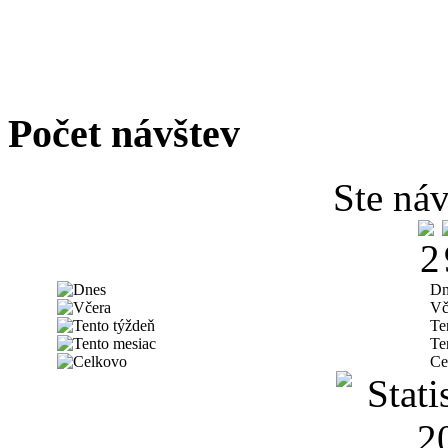
Počet návštev
Ste náv
Dn
Vč
Te
Te
Ce