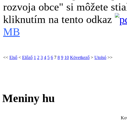
rozvoja obce" si môžete st
kliknutím na tento odkaz
MB
<<
Első
<
Előző
1
2
3
4
5
6
7
8
9
10
Következő
>
Utolsó
>>
Meniny hu
Ko