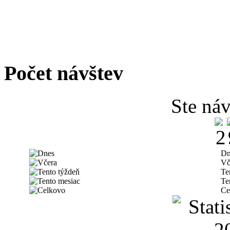
Počet návštev
Ste náv
Dn
Vč
Te
Te
Ce