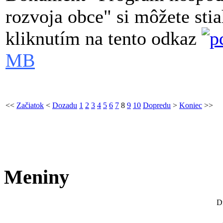
rozvoja obce" si môžete st
kliknutím na tento odkaz
MB
<<
Začiatok
<
Dozadu
1
2
3
4
5
6
7
8
9
10
Dopredu
>
Koniec
>>
Meniny
D